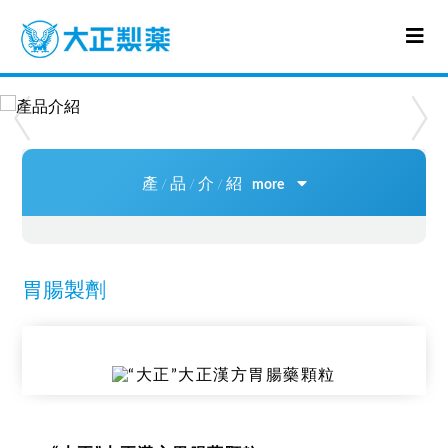
‹
›
產
品
介
紹
/
/
/
more
胃腸製劑