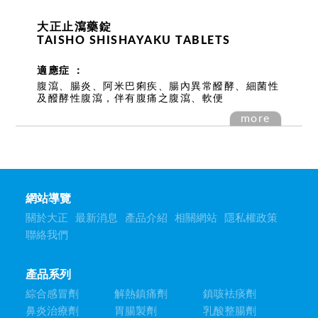
大正止瀉藥錠
TAISHO SHISHAYAKU TABLETS
適應症 ：
腹瀉、腸炎、阿米巴痢疾、腸內異常醱酵、細菌性
及醱酵性腹瀉，伴有腹痛之腹瀉、軟便
more
網站導覽
關於大正
最新消息
產品介紹
相關網站
隱私權政策
聯絡我們
產品系列
綜合感冒劑
解熱鎮痛劑
鎮咳袪痰劑
鼻炎治療劑
胃腸製劑
乳酸整腸劑